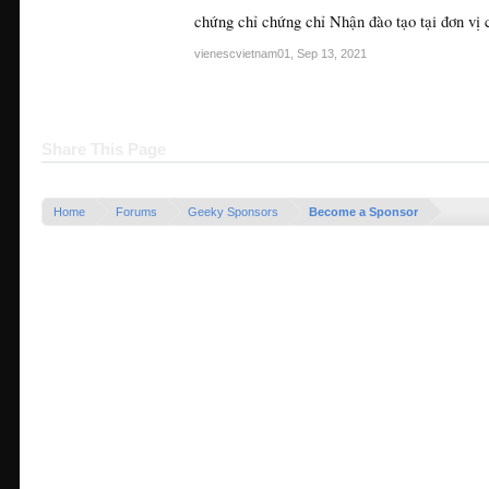
chứng chỉ chứng chỉ Nhận đào tạo tại đơn vị 
vienescvietnam01
,
Sep 13, 2021
Share This Page
Home
Forums
Geeky Sponsors
Become a Sponsor