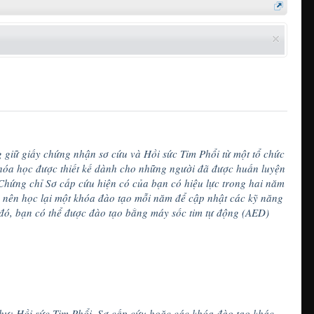
g giữ giấy chứng nhận sơ cứu và Hồi sức Tim Phổi từ một tổ chức
hóa học được thiết kế dành cho những người đã được huấn luyện
Chứng chỉ Sơ cấp cứu hiện có của bạn có hiệu lực trong hai năm
 nên học lại một khóa đào tạo mỗi năm để cập nhật các kỹ năng
 đó, bạn có thể được đào tạo bằng máy sốc tim tự động (AED)
hư: Hồi sức Tim Phổi, Sơ cấp cứu hoặc các khóa đào tạo khác