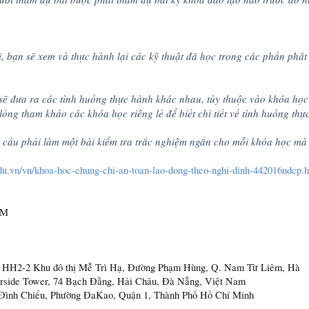
, bạn sẽ xem và thực hành lại các kỹ thuật đã học trong các phần phát
ẽ đưa ra các tình huống thực hành khác nhau, tùy thuộc vào khóa học 
òng tham khảo các khóa học riêng lẻ để biết chi tiết về tình huống thự
cầu phải làm một bài kiểm tra trắc nghiệm ngắn cho mỗi khóa học mà 
edu.vn/vn/khoa-hoc-chung-chi-an-toan-lao-dong-theo-nghi-dinh-442016ndcp.
AM
ô HH2-2 Khu đô thị Mễ Trì Hạ, Đường Phạm Hùng, Q. Nam Từ Liêm, Hà
rside Tower, 74 Bạch Đằng, Hải Châu, Đà Nẵng, Việt Nam
ình Chiểu, Phường ĐaKao, Quận 1, Thành Phố Hồ Chí Minh