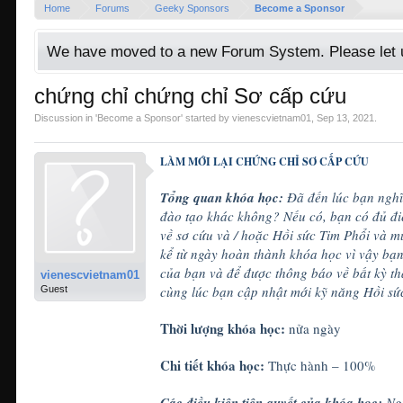
Home
Forums
Geeky Sponsors
Become a Sponsor
We have moved to a new Forum System. Please let u
chứng chỉ chứng chỉ Sơ cấp cứu
Discussion in '
Become a Sponsor
' started by
vienescvietnam01
,
Sep 13, 2021
.
LÀM MỚI LẠI CHỨNG CHỈ SƠ CẤP CỨU
Tổng quan khóa học:
Đã đến lúc bạn nghĩ
đào tạo khác không? Nếu có, bạn có đủ đi
về sơ cứu và / hoặc Hồi sức Tim Phổi và m
kể từ ngày hoàn thành khóa học vì vậy bạ
của bạn và để được thông báo về bất kỳ t
vienescvietnam01
cùng lúc bạn cập nhật mới kỹ năng Hồi sứ
Guest
Thời lượng khóa học:
nửa ngày
Chi tiết khóa học:
Thực hành – 100%
Các điều kiện tiên quyết của khóa học:
Ng