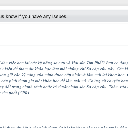
s know if you have any issues.
 đến việc học lại các kỹ năng sơ cứu và Hồi sức Tim Phổi? Bạn có đan
ều kiện để tham dự khóa học làm mới chứng chỉ Sơ cấp cứu này. Các k
uốn giữ các kỹ năng của mình được cập nhật và làm mới lại khóa học. 
n cần phải tham gia một khóa học để làm mới nó. Chúng tôi khuyên bạn
hay đổi trong chính sách hoặc kỹ thuật chăm sóc Sơ cấp cứu. Thêm vào
c tim phổi (CPR).
ười tham dự bắt buộc phải tham dự bất kỳ khóa đào tạo nào trước đó n