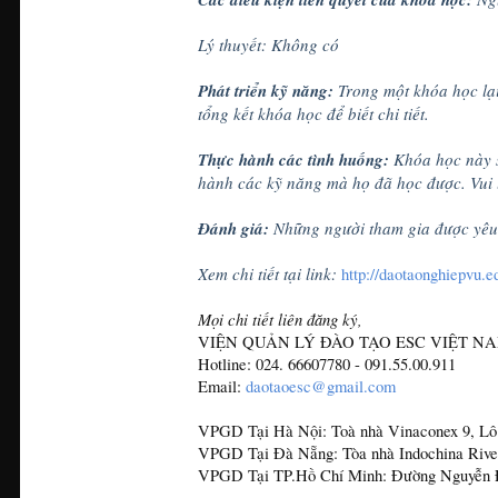
Lý thuyết: Không có
Phát triển kỹ năng:
Trong một khóa học lại
tổng kết khóa học để biết chi tiết.
Thực hành các tình huống:
Khóa học này s
hành các kỹ năng mà họ đã học được. Vui l
Đánh giá:
Những người tham gia được yêu 
Xem chi tiết tại link:
http://daotaonghiepvu.
Mọi chi tiết liên đăng ký,
VIỆN QUẢN LÝ ĐÀO TẠO ESC VIỆT N
Hotline: 024. 66607780 - 091.55.00.911
Email:
daotaoesc@gmail.com
VPGD Tại Hà Nội: Toà nhà Vinaconex 9, L
VPGD Tại Đà Nẵng: Tòa nhà Indochina Rive
VPGD Tại TP.Hồ Chí Minh: Đường Nguyễn Đ